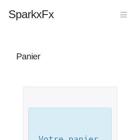
SparkxFx
Nav
Panier
Votre panier 